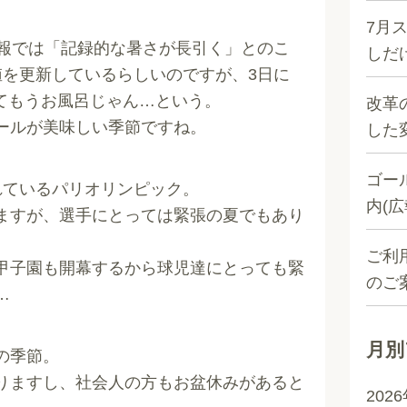
7月
予報では「記録的な暑さが長引く」とのこ
しだけ
値を更新しているらしいのですが、3日に
ってもうお風呂じゃん…という。
改革
ールが美味しい季節ですね。
した
ゴー
れているパリオリンピック。
内(広
ますが、選手にとっては緊張の夏でもあり
ご利
甲子園も開幕するから球児達にとっても緊
のご
…
月別
の季節。
りますし、社会人の方もお盆休みがあると
202