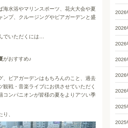
ば海水浴やマリンスポーツ、花火大会や夏
202
ャンプ、クルージングやビアガーデンと盛
202
んでいただくには…
202
夏
がおすすめ♪
202
202
グ、ビアガーデンはもちろんのこと、過去
ツ観戦・音楽ライブにお供させていただく
202
籍コンパニオンが皆様の夏をよりアツい季
202
たり、
202