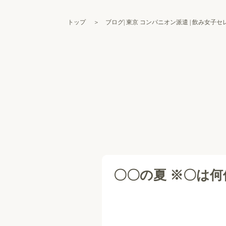
トップ
＞
ブログ| 東京 コンパニオン派遣 | 飲み女子
〇〇の夏 ※〇は何