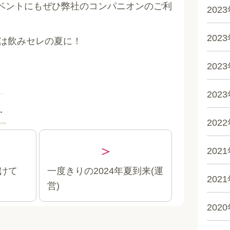
ベントにもぜひ弊社のコンパニオンのご利
202
202
夏は飲みセレの夏に！
202
202
202
202
けて
一度きりの2024年夏到来(運
202
営)
202