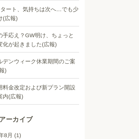
スタート、気持ちは次へ…でも少
(広報)
の手応え？GW明け、ちょっと
変化が起きました(広報)
ルデンウィーク休業期間のご案
報)
用料金改定および新プラン開設
案内(広報)
アーカイブ
6年8月
(1)